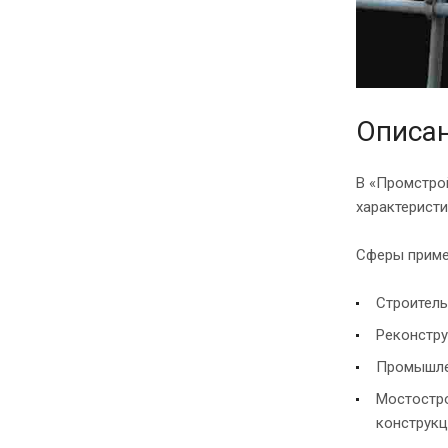
Описа
В «Промстро
характеристи
Сферы приме
Строитель
Реконстру
Промышлен
Мостостро
конструкц