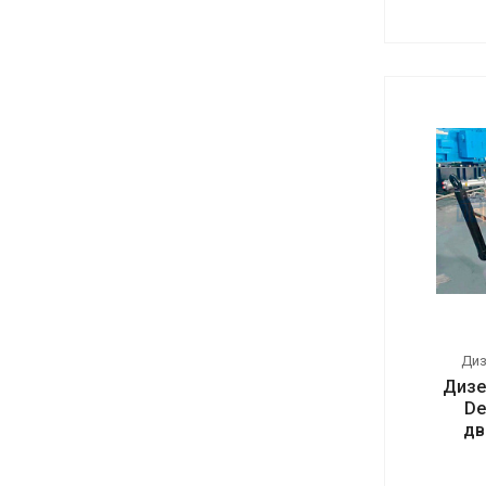
Ди
Дизе
De
дв