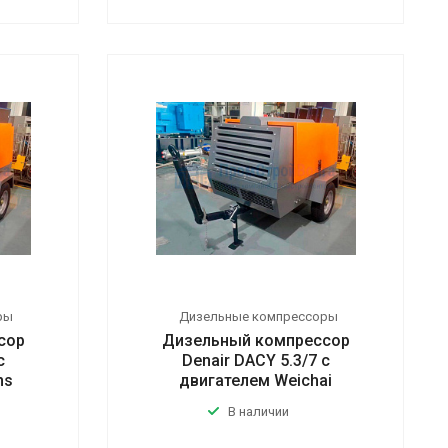
ры
Дизельные компрессоры
сор
Дизельный компрессор
с
Denair DACY 5.3/7 с
ns
двигателем Weichai
В наличии