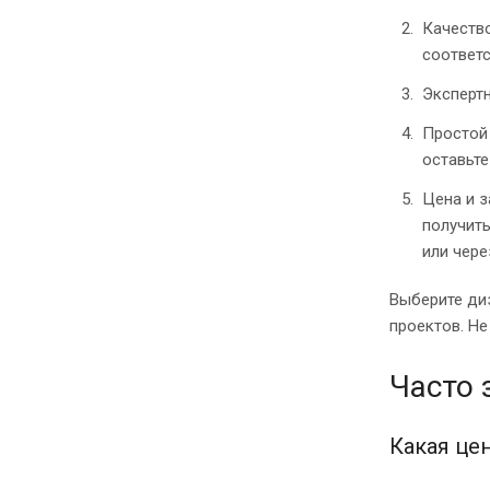
Качеств
соответ
Экспертн
Простой 
оставьте
Цена и з
получить
или чере
Выберите ди
проектов. Не
Часто
Какая це