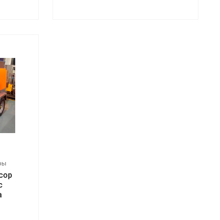
ры
сор
с
a