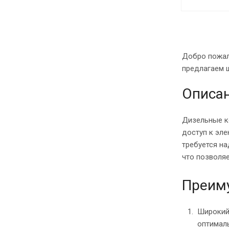
Добро пожал
предлагаем 
Описа
Дизельные к
доступ к эле
требуется н
что позволя
Преим
Широкий
оптималь