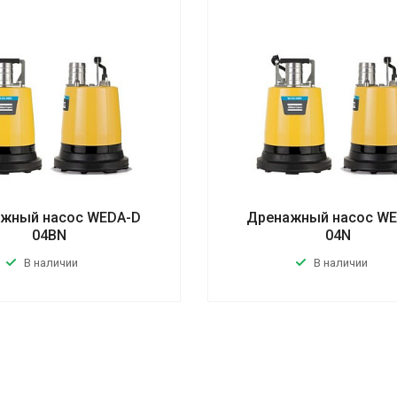
жный насос WEDA-D
Дренажный насос W
04BN
04N
В наличии
В наличии