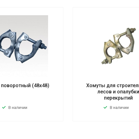
 поворотный (48х48)
Хомуты для строите
лесов и опалубк
перекрытий
В наличии
В наличии