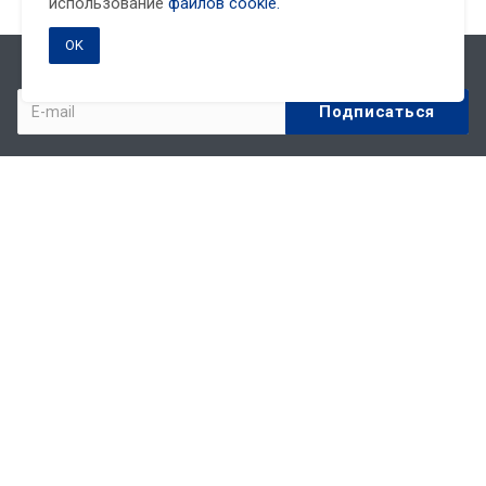
использование
файлов cookie.
OK
Подписывайтесь на новости и акции:
Компания
О компании
Партнеры
Реквизиты
Статьи
Новости
Акции
Политика обработки персональных данных